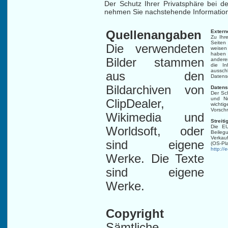
Der Schutz Ihrer Privatsphäre bei de
nehmen Sie nachstehende Information
Quellenangaben
Extern
Zu Ihre
Seiten 
Die verwendeten
weisen 
haben 
Bilder stammen
anderer
die In
aussch
aus den
Datensc
Bildarchiven von
Datens
Der Sc
und Nu
ClipDealer,
wicht
Vorsch
Wikimedia und
Streiti
Die EU
Worldsoft, oder
Beilegu
Verkau
sind eigene
(OS-Pla
http://
Werke. Die Texte
sind eigene
Werke.
Copyright
Sämtliche